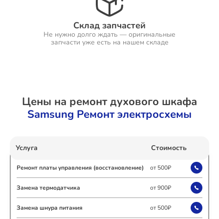
Склад запчастей
Не нужно долго ждать — оригинальные
Ремонт Холодильников
запчасти уже есть на нашем складе
Ремонт Ресиверов
Цены на ремонт духового шкафа
Samsung Ремонт электросхемы
Ремонт Варочных панелей
Услуга
Стоимость
Ремонт платы управления (восстановление)
от 500₽
Ремонт Акустических систем
Замена термодатчика
от 900₽
Замена шнура питания
от 500₽