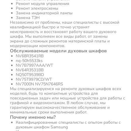
Ремонт модуля управления
Ремонт электросхемы
Замена индикаторной лампы
Замена ТЭН
Независимо от проблемы, наши специалисты с высокой
квалификацией быстро и точно устранят
неисправность и восстановят работу вашего духового
шкафа. Мы выполняем все виды работ, от замены
экрана до сложных ремонтов материнской платы и
модернизации компонентов.
Обслуживаемые модели духовых шкафов
NV68R3541RB
nq-50h5533ks
NV7B7997AAA/WT
NV64R3531BB
NQ50T9539BD
NV75T9979CD/WT
NV7000N NV75N7646RS
Мы специализируемся на ремонте духовых шкафов всех
моделей, будь то компактные устройства для
повседневных задач или мощные устройства для работы с
графикой и видеомонтажом. В любом случае, мы
гарантируем высококачественное обслуживание и
минимальные сроки выполнения работ.
Почему именно мы?
Квалифицированные специалисты с опытом работы с
духовым шкафом Samsung