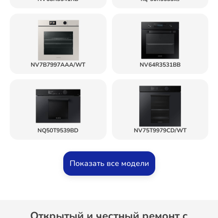
NV7B7997AAA/WT
NV64R3531BB
NQ50T9539BD
NV75T9979CD/WT
Показать все модели
Открытый и честный ремонт c