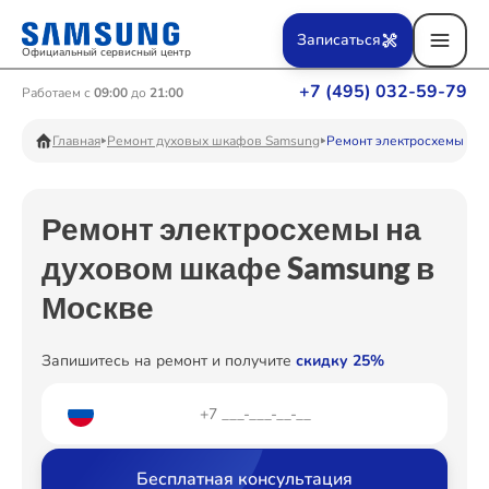
Ремонт Вертикальных пылесосов
Записаться
Официальный сервисный центр
+7 (495) 032-59-79
Работаем с
09:00
до
21:00
Ремонт Фотоаппаратов
Главная
Ремонт духовых шкафов Samsung
Ремонт электросхемы
Ремонт электросхемы на
Ремонт Телевизоров
духовом шкафе Samsung в
Москве
Ремонт Пылесосов
Запишитесь на ремонт и получите
скидку 25%
Ремонт Проекторов
Бесплатная консультация