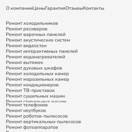
О компании
Цены
Гарантия
Отзывы
Контакты
Ремонт холодильников
Ремонт ресиверов
Ремонт варочных панелей
Ремонт акустических систем
Ремонт видеостен
Ремонт интерактивных панелей
Ремонт водонагревателей
Ремонт вытяжек
Ремонт духовых шкафов
Ремонт холодильных камер
Ремонт морозильных камер
Ремонт кондиционеров
Ремонт ТВ-приставок
Ремонт сушильных машин
Ремонт стиральных машин
Ремонт телефонов
Ремонт микроволновых печей
Ремонт ноутбуков
Ремонт смарт-часов
Ремонт роботов-пылесосов
Ремонт атс
Ремонт вертикальных пылесосов
Ремонт сплит-систем
Ремонт фотоаппаратов