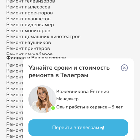
Ремонт телевизоров
Ремонт пылесосов
Ремонт проекторов
Ремонт планшетов
Ремонт видеокамер
Ремонт мониторов
Ремонт домашних кинотеатров
Ремонт наушников
Ремонт принтеров
Ремонт саундбаров
Филиал в Вашем городе
Ремонт VR систем
Ремонт Samsung
Москва
Ремонт сабвуферов
Узнайте сроки и стоимость
Ремонт Samsung
Санкт-Петербург
Ремонт посудомоечных машин
ремонта в Телеграм
Ремонт Samsung
Краснодар
Ремонт Samsung
Ростов-на-Дону
Ремонт Samsung
Нижний Новгород
Кожевникова Евгения
Ремонт Samsung
Новосибирск
Менеджер
Ремонт Samsung
Казань
Ремонт Samsung
Екатеринбург
Опыт работы в сервисе – 9 лет
Ремонт Samsung
Воронеж
Ремонт Samsung
Волгоград
Ремонт Samsung
Самара
Перейти в телеграм
Ремонт Samsung
Пермь
Ремонт Samsung
Красноярск