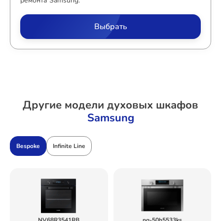
ремонта Samsung.
Выбрать
Другие модели духовых шкафов
Samsung
Bespoke
Infinite Line
NV68R3541RB
nq-50h5533ks