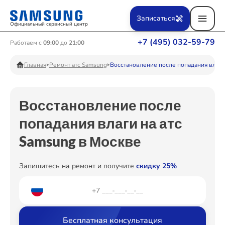
Ремонт Вертикальных пылесосов
Записаться
Официальный сервисный центр
+7 (495) 032-59-79
Работаем с
09:00
до
21:00
Ремонт Фотоаппаратов
Главная
Ремонт атс Samsung
Восстановление после попадания влаги
Восстановление после
Ремонт Телевизоров
попадания влаги на атс
Samsung в Москве
Ремонт Пылесосов
Запишитесь на ремонт и получите
скидку 25%
Ремонт Проекторов
Бесплатная консультация