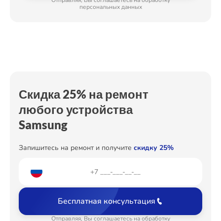
Отправляя, Вы соглашаетесь на обработку
Ремонт корпуса
от 1200₽
персональных данных
Ремонт Холодильных камер
Простой ремонт основной платы
от 2400₽
Настройка
от 500₽
Ремонт Морозильных камер
Ремонт кнопки
от 1200₽
Восстановление после попадания влаги
от 2800₽
Скидка 25% на ремонт
Замена платы брелка
от 900₽
любого устройства
Ремонт Кондиционеров
Samsung
Запишитесь на ремонт и получите
скидку 25%
Ремонт ТВ-приставок
Бесплатная консультация
Ремонт Сушильных машин
Отправляя, Вы соглашаетесь на обработку