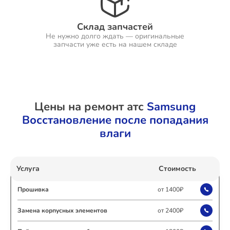
Склад запчастей
Не нужно долго ждать — оригинальные
Ремонт Холодильников
запчасти уже есть на нашем складе
Ремонт Ресиверов
Цены на ремонт атс
Samsung
Восстановление после попадания
влаги
Ремонт Варочных панелей
Услуга
Стоимость
Ремонт Акустических систем
Прошивка
от 1400₽
Замена корпусных элементов
от 2400₽