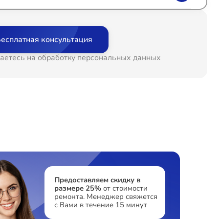
т 60 минут
от 400₽
есплатная консультация
т 60 минут
от 1400₽
аетесь на обработку персональных данных
т 60 минут
от 1900₽
т 60 минут
от 1200₽
т 60 минут
от 2400₽
т 60 минут
от 500₽
Предоставляем скидку в
размере 25%
от стоимости
ремонта. Менеджер свяжется
т 60 минут
от 1200₽
с Вами в течение 15 минут