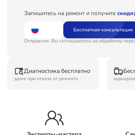
Ремонт
Рем
Запишитесь на ремонт и получите
скидк
Водонагревателей
Бесплатная консультация
Ремонт Холодильных
Рем
Отправляя, Вы соглашаетесь на обработку пер
камер
кам
Рем
Ремонт ТВ-приставок
Диагностика бесплатно
Бес
ма
даже при отказе от ремонта
курьеро
Ремонт Микроволновых
Рем
печей
Ремонт Сплит-систем
Эксперты-мастера
Са