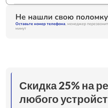
Комплексная чистка
Не нашли свою поломку?
Оставьте номер телефона
, менеджер перезвонит
Устранение короткого замыкания
минут
Замена основной платы
Ремонт корпуса
Простой ремонт основной платы
Скидка 25% на р
Настройка
любого устройст
Ремонт кнопки