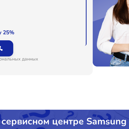
о
о
у 25%
сональных данных
 сервисном центре Samsung