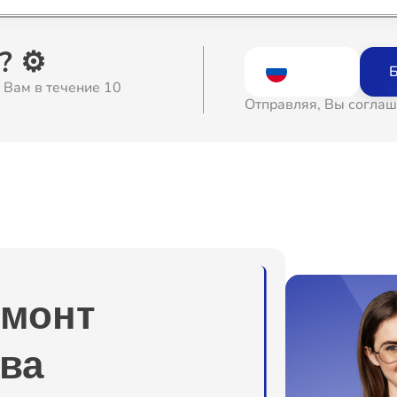
о
 ⚙️
Б
 Вам в течение 10
о
Отправляя, Вы соглаш
о
о
о
емонт
о
ва
о