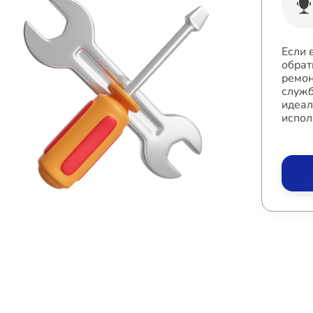
Если 
обрат
ремон
служб
идеал
испол