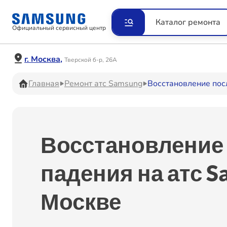
Ремонт Видеокамер
Рем
Каталог ремонта
Официальный сервисный центр
Ремонт Наушников
Рем
г. Москва,
Тверской б-р, 26А
Главная
Ремонт атс Samsung
Восстановление пос
Ремонт VR систем
Рем
Восстановление
Ремонт Холодильников
Рем
падения на атс S
Москве
Ремонт Акустических
Рем
систем