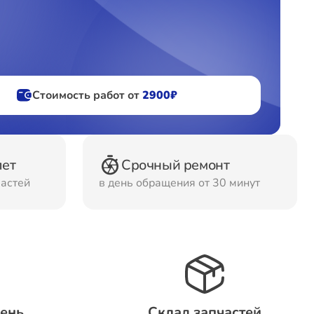
фов
ов
Стоимость работ от
2900₽
лет
Срочный ремонт
частей
в день обращения от 30 минут
день
Склад запчастей