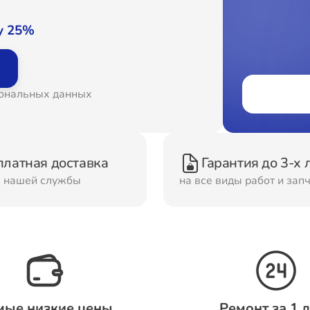
онт Вытяжек
Ремонт Духовых шка
у 25%
онт Морозильных
Ремонт Кондиционер
сональных данных
ер
онт Сушильных
Ремонт Стиральных
платная доставка
Гарантия до 3-х 
шин
машин
м нашей службы
на все виды работ и зап
онт Смарт-часов
Ремонт Атс
мые низкие цены
Ремонт за 1 