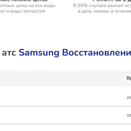
ентные цены на все виды
В 90% случаев ремонт ос
от и виды запчастей
в день заявки, в течени
 атс
Samsung Восстановлени
В
о
о