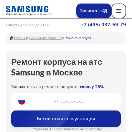
Ремонт Вертикальных пылесосов
Записаться
Официальный сервисный центр
+7 (495) 032-59-79
Работаем с
09:00
до
21:00
Ремонт Фотоаппаратов
Главная
Ремонт атс Samsung
Ремонт корпуса
Ремонт корпуса на атс
Ремонт Телевизоров
Samsung в Москве
Запишитесь на ремонт и получите
скидку 25%
Ремонт Пылесосов
Ремонт Проекторов
Бесплатная консультация
Отправляя, Вы соглашаетесь на обработку