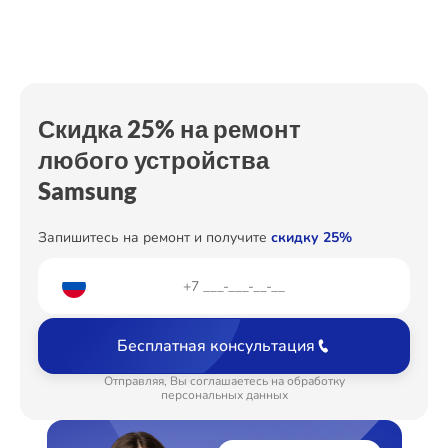
Настройка
от 500₽
Ремонт Холодильных камер
Ремонт кнопки
от 1200₽
Восстановление после попадания влаги
от 2800₽
Скидка 25% на ремонт
Ремонт Морозильных камер
Замена платы брелка
от 900₽
любого устройства
Samsung
Ремонт Кондиционеров
Запишитесь на ремонт и получите
скидку 25%
Ремонт ТВ-приставок
Бесплатная консультация
Отправляя, Вы соглашаетесь на обработку
персональных данных
Ремонт Сушильных машин