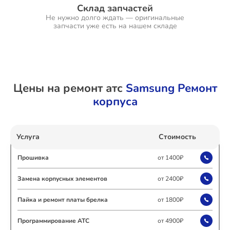
Склад запчастей
Не нужно долго ждать — оригинальные
запчасти уже есть на нашем складе
Ремонт Холодильников
Цены на ремонт атс
Samsung Ремонт
Ремонт Ресиверов
корпуса
Услуга
Стоимость
Ремонт Варочных панелей
Прошивка
от 1400₽
Замена корпусных элементов
от 2400₽
Ремонт Акустических систем
Пайка и ремонт платы брелка
от 1800₽
Программирование АТС
от 4900₽