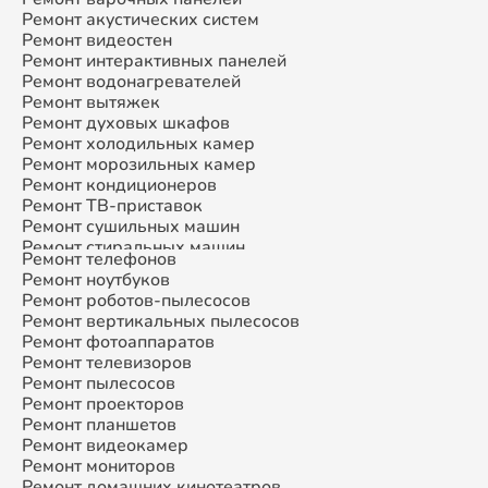
Ремонт акустических систем
Ремонт видеостен
Ремонт интерактивных панелей
Ремонт водонагревателей
Ремонт вытяжек
Ремонт духовых шкафов
Ремонт холодильных камер
Ремонт морозильных камер
Ремонт кондиционеров
Ремонт ТВ-приставок
Ремонт сушильных машин
Ремонт стиральных машин
Ремонт телефонов
Ремонт микроволновых печей
Ремонт ноутбуков
Ремонт смарт-часов
Ремонт роботов-пылесосов
Ремонт атс
Ремонт вертикальных пылесосов
Ремонт сплит-систем
Ремонт фотоаппаратов
Ремонт телевизоров
Ремонт пылесосов
Ремонт проекторов
Ремонт планшетов
Ремонт видеокамер
Ремонт мониторов
Ремонт домашних кинотеатров