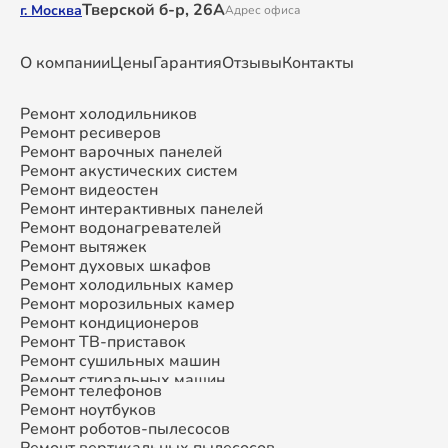
Тверской б-р, 26А
г. Москва
Адрес офиса
О компании
Цены
Гарантия
Отзывы
Контакты
Ремонт холодильников
Ремонт ресиверов
Ремонт варочных панелей
Ремонт акустических систем
Ремонт видеостен
Ремонт интерактивных панелей
Ремонт водонагревателей
Ремонт вытяжек
Ремонт духовых шкафов
Ремонт холодильных камер
Ремонт морозильных камер
Ремонт кондиционеров
Ремонт ТВ-приставок
Ремонт сушильных машин
Ремонт стиральных машин
Ремонт телефонов
Ремонт микроволновых печей
Ремонт ноутбуков
Ремонт смарт-часов
Ремонт роботов-пылесосов
Ремонт атс
Ремонт вертикальных пылесосов