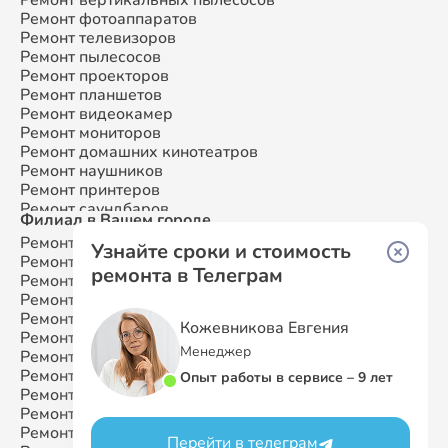
Ремонт сплит-систем
Ремонт фотоаппаратов
Ремонт телевизоров
Ремонт пылесосов
Ремонт проекторов
Ремонт планшетов
Ремонт видеокамер
Ремонт мониторов
Ремонт домашних кинотеатров
Ремонт наушников
Ремонт принтеров
Ремонт саундбаров
Филиал в Вашем городе
Ремонт VR систем
Ремонт Samsung
Москва
Ремонт сабвуферов
Узнайте сроки и стоимость
Ремонт Samsung
Санкт-Петербург
Ремонт посудомоечных машин
ремонта в Телеграм
Ремонт Samsung
Краснодар
Ремонт Samsung
Ростов-на-Дону
Ремонт Samsung
Нижний Новгород
Кожевникова Евгения
Ремонт Samsung
Новосибирск
Менеджер
Ремонт Samsung
Казань
Ремонт Samsung
Екатеринбург
Опыт работы в сервисе – 9 лет
Ремонт Samsung
Воронеж
Ремонт Samsung
Волгоград
Ремонт Samsung
Самара
Перейти в телеграм