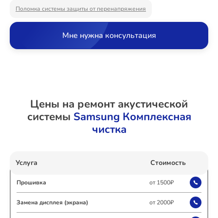
Поломка системы защиты от перенапряжения
Ремонт Холодильных камер
Мне нужна консультация
Ремонт Морозильных камер
Цены на ремонт акустической
Ремонт Кондиционеров
системы
Samsung Комплексная
чистка
Ремонт ТВ-приставок
Услуга
Стоимость
Прошивка
от 1500₽
Ремонт Сушильных машин
Замена дисплея (экрана)
от 2000₽