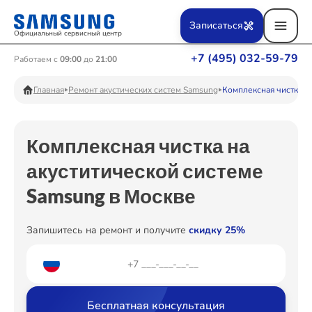
Ремонт Вертикальных пылесосов
Записаться
Официальный сервисный центр
+7 (495) 032-59-79
Работаем с
09:00
до
21:00
Ремонт Фотоаппаратов
Главная
Ремонт акустических систем Samsung
Комплексная чистка
Комплексная чистка на
Ремонт Телевизоров
акуститической системе
Samsung в Москве
Ремонт Пылесосов
Запишитесь на ремонт и получите
скидку 25%
Ремонт Проекторов
Бесплатная консультация