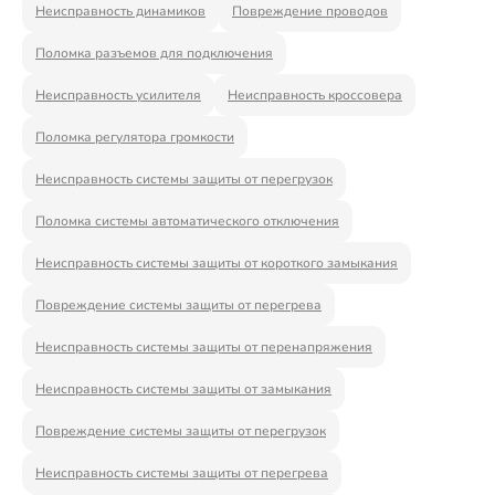
Ремонт Видеостен
Неисправность динамиков
Повреждение проводов
Поломка разъемов для подключения
Неисправность усилителя
Неисправность кроссовера
Ремонт Интерактивных панелей
Поломка регулятора громкости
Неисправность системы защиты от перегрузок
Ремонт Водонагревателей
Поломка системы автоматического отключения
Неисправность системы защиты от короткого замыкания
Повреждение системы защиты от перегрева
Ремонт Вытяжек
Неисправность системы защиты от перенапряжения
Неисправность системы защиты от замыкания
Ремонт Духовых шкафов
Повреждение системы защиты от перегрузок
Неисправность системы защиты от перегрева